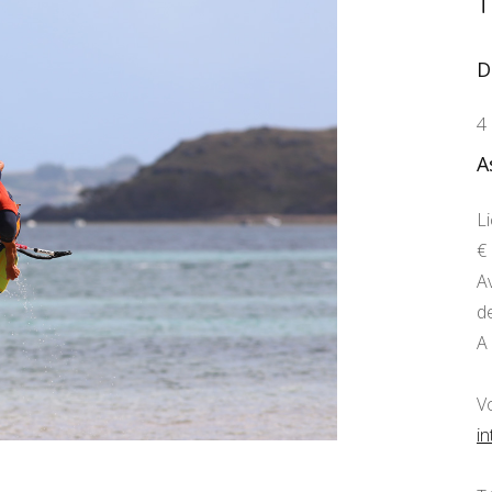
D
4
A
L
€ 
A
de
A
V
in