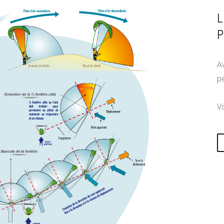
A
p
Vo